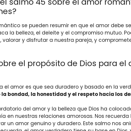
del salmo 45 sobre el amor romá
ones?
mántico se pueden resumir en que el amor debe ser
staca la belleza, el deleite y el compromiso mutuo.
valorar y disfrutar a nuestra pareja, y compromete
obre el propósito de Dios para e
ra el amor es que sea duradero y basado en la verda
 la bondad, la honestidad y el respeto hacia los 
datorio del amor y la belleza que Dios ha colocado
uía en nuestras relaciones amorosas. Nos recuerda 
ultivar un amor genuino y duradero. Este salmo nos a
. Recuerda, el amor verdadero tiene su base en Dio