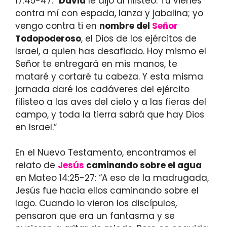
17:45-47: “
David
le dijo al filisteo: Tú vienes
contra mí con espada, lanza y jabalina; yo
vengo contra ti en
nombre del
Señor
Todopoderoso
, el Dios de los ejércitos de
Israel, a quien has desafiado. Hoy mismo el
Señor te entregará en mis manos, te
mataré y cortaré tu cabeza. Y esta misma
jornada daré los cadáveres del ejército
filisteo a las aves del cielo y a las fieras del
campo, y toda la tierra sabrá que hay Dios
en Israel.”
En el Nuevo Testamento, encontramos el
relato de
Jesús
caminando sobre el agua
en Mateo 14:25-27: “A eso de la madrugada,
Jesús fue hacia ellos caminando sobre el
lago. Cuando lo vieron los discípulos,
pensaron que era un fantasma y se