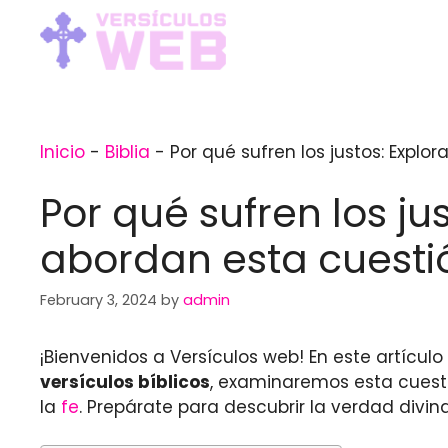
Skip
to
content
Inicio
-
Biblia
-
Por qué sufren los justos: Explo
Por qué sufren los ju
abordan esta cuesti
February 3, 2024
by
admin
¡Bienvenidos a Versículos web! En este artícul
versículos bíblicos
, examinaremos esta cuesti
la
fe
. Prepárate para descubrir la verdad divi