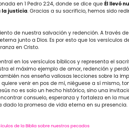
onada en 1 Pedro 2:24, donde se dice que
Él llevó 
la justicia
. Gracias a su sacrificio, hemos sido r
miento de nuestra salvación y redención. A través de
terna junto a Dios. Es por esto que los versículos de
ranza en Cristo.
ntral en los versículos bíblicos y representa el sac
stra el máximo ejemplo de amor, redención y perdó
e también nos enseña valiosas lecciones sobre la im
no quiere venir en pos de mí, niéguese a sí mismo, to
s no es solo un hecho histórico, sino una invitació
contrar consuelo, esperanza y fortaleza en la mu
ha dado la promesa de vida eterna en su presencia.
sículos de la Biblia sobre nuestros pecados