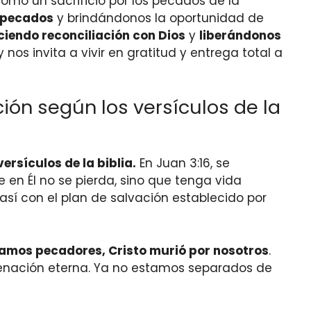
como un sacrificio por los pecados de la
s pecados
y brindándonos la oportunidad de
ciendo reconciliación con Dios
y
liberándonos
 nos invita a vivir en gratitud y entrega total a
ión según los versículos de la
ersículos de la biblia.
En Juan 3:16, se
en Él no se pierda, sino que tenga vida
así con el plan de salvación establecido por
amos pecadores, Cristo murió por nosotros
.
ndenación eterna. Ya no estamos separados de