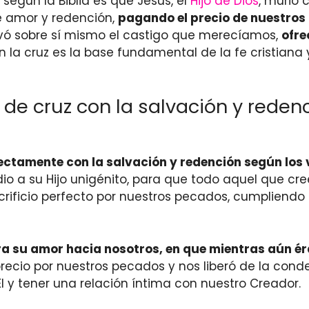
 según la Biblia es que Jesús, el
Hijo de Dios
, murió 
e amor y redención,
pagando el precio de nuestro
llevó sobre sí mismo el castigo que merecíamos,
ofre
n la cruz es la base fundamental de la fe cristiana y
de cruz con la salvación y redenc
ectamente con la salvación y redención según los v
a su Hijo unigénito, para que todo aquel que cree 
acrificio perfecto por nuestros pecados, cumpliendo 
a su amor hacia nosotros, en que mientras aún ér
precio por nuestros pecados y nos liberó de la co
l y tener una relación íntima con nuestro Creador.