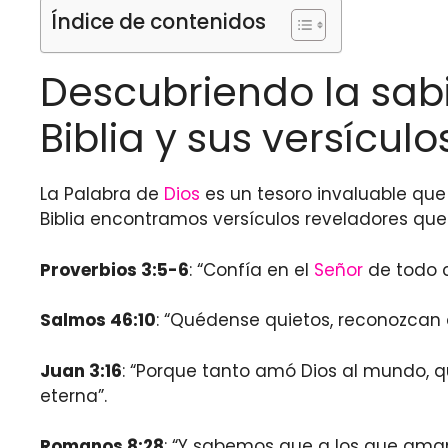
Índice de contenidos
Descubriendo la sabid
Biblia y sus versícul
La Palabra de
Dios
es un tesoro invaluable que 
Biblia encontramos versículos reveladores que
Proverbios 3:5-6
: “Confía en el
Señor
de todo c
Salmos 46:10
: “Quédense quietos, reconozcan q
Juan 3:16
: “Porque tanto amó Dios al mundo, qu
eterna”.
Romanos 8:28
: “Y sabemos que a los que aman 