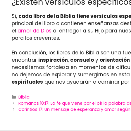
¿Existen versículos específico
Sí,
cada libro de la Biblia tiene versículos es
principal del libro o contienen enseñanzas de
el
amor de Dios
al entregar a su Hijo para nues
para los creyentes.
En conclusión, los libros de la Biblia son una
encontrar
inspiración
,
consuelo
y
orientación
necesitemos fortaleza en momentos de dificult
no dejemos de explorar y sumergirnos en esta
espirituales
que nos ayudarán a caminar por el
Categories
Biblia
Romanos 10:17: La fe que viene por el oír la palabra d
Corintios 17: Un mensaje de esperanza y amor según l