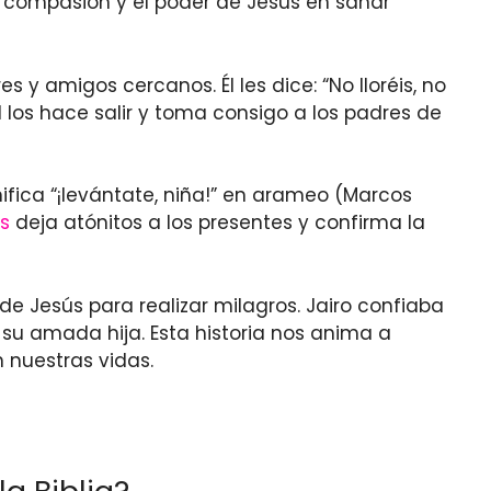
a compasión y el poder de Jesús en sanar
s y amigos cercanos. Él les dice: “No lloréis, no
l los hace salir y toma consigo a los padres de
nifica “¡levántate, niña!” en arameo (Marcos
s
deja atónitos a los presentes y confirma la
de Jesús para realizar milagros. Jairo confiaba
su amada hija. Esta historia nos anima a
 nuestras vidas.