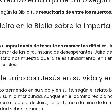
realizó en la hija de Jairo según 
según la Biblia fue
resucitarla de entre los muertos
.
airo en la Biblia sobre la import
 la
importancia de tener fe en momentos difíciles
. 
esar de las circunstancias desesperantes, Jairo d
istoria nos muestra que la fe es fundamental en tie
osibles.
Jairo con Jesús en su vida y en s
 tremendo en su vida y en su fe, según el relato bí
 hija moribunda. Aunque en el camino recibió notic
ron a la casa de Jairo, Jesús tomó a la niña de la m
idad sobre la muerte.