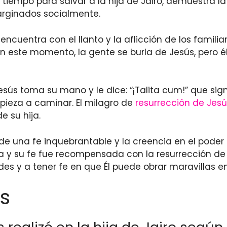
iempo para salvar a la hija de Jairo, demuestra l
arginados socialmente.
ncuentra con el llanto y la aflicción de los familiare
 En este momento, la gente se burla de Jesús, pero é
esús toma su mano y le dice: “¡Talita cum!” que sig
mpieza a caminar. El milagro de
resurrección de Jesú
e su hija.
 de una fe inquebrantable y la creencia en el poder 
 y su fe fue recompensada con la resurrección de 
es y a tener fe en que Él puede obrar maravillas en
s