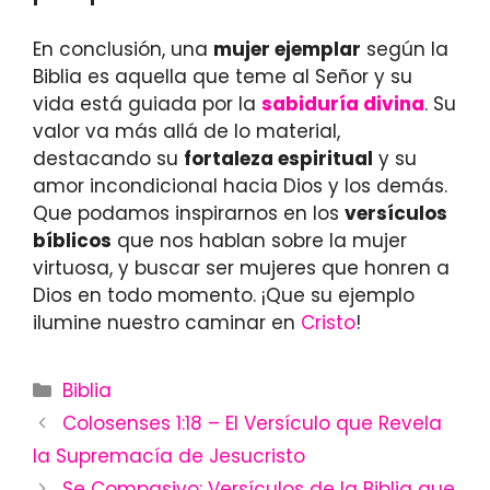
En conclusión, una
mujer ejemplar
según la
Biblia es aquella que teme al Señor y su
vida está guiada por la
sabiduría divina
. Su
valor va más allá de lo material,
destacando su
fortaleza espiritual
y su
amor incondicional hacia Dios y los demás.
Que podamos inspirarnos en los
versículos
bíblicos
que nos hablan sobre la mujer
virtuosa, y buscar ser mujeres que honren a
Dios en todo momento. ¡Que su ejemplo
ilumine nuestro caminar en
Cristo
!
Categories
Biblia
Colosenses 1:18 – El Versículo que Revela
la Supremacía de Jesucristo
Se Compasivo: Versículos de la Biblia que