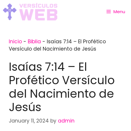
Skip
to
Menu
content
Inicio
-
Biblia
-
Isaías 7:14 – El Profético
Versículo del Nacimiento de Jesús
Isaías 7:14 – El
Profético Versículo
del Nacimiento de
Jesús
January 11, 2024
by
admin