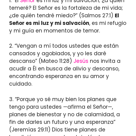
1. “El
Señor
es mi luz y mi salvación; ¿a quién
temeré? El Señor es la fortaleza de mi vida;
¿de quién tendré miedo?” (Salmos 27:1)
El
Señor es mi luz y mi salvación
, es mi refugio
y mi guía en momentos de temor.
2. “Vengan a mí todos ustedes que están
cansados y agobiados, y yo les daré
descanso” (Mateo 11:28)
Jesús
nos invita a
acudir a Él en busca de alivio y descanso,
encontrando esperanza en su amor y
cuidado.
3. “Porque yo sé muy bien los planes que
tengo para ustedes —afirma el Señor—,
planes de bienestar y no de calamidad, a
fin de darles un futuro y una esperanza”
(Jeremías 29:11) Dios tiene planes de