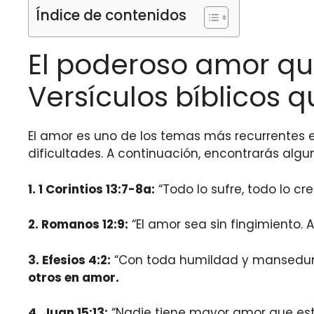
Índice de contenidos
El poderoso amor que
Versículos bíblicos
El amor es uno de los temas más recurrentes e
dificultades. A continuación, encontrarás algu
1. 1 Corintios 13:7-8a:
“Todo lo sufre, todo lo cr
2. Romanos 12:9:
“El amor sea sin fingimiento. 
3. Efesios 4:2:
“Con toda humildad y mansedumbr
otros en amor.
4. Juan 15:13:
“Nadie tiene mayor amor que est