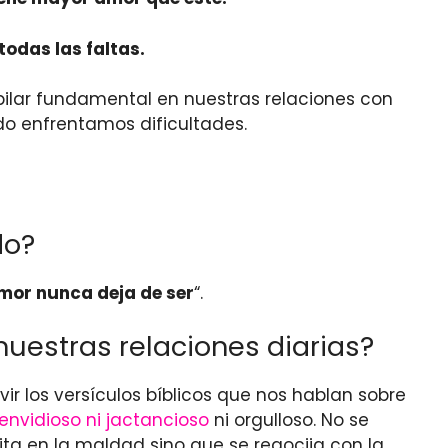
todas las faltas.
pilar fundamental en nuestras relaciones con
o enfrentamos dificultades.
do?
amor nunca deja de ser
“.
uestras relaciones diarias?
ir los versículos bíblicos que nos hablan sobre
envidioso ni jactancioso
ni orgulloso. No se
ita en la maldad sino que se regocija con la