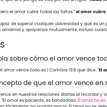
 pero el amor cubre todas las faltas.”
el amor cubre 
apaz de superar cualquier adversidad y que es un 
s amarnos y apoyarnos mutuamente, incluso cuand
s
abla sobre cómo el amor vence to
amor vence todo es 1 Corintios 13:8 que dice: “
El 
cepto de que el amor vence en n
ce en nuestras relaciones diarias al recordar y viv
ce: “El amor es paciente, es bondadoso.
El amor no es 
a fácilmente, no guarda rencor. El amor no se dele