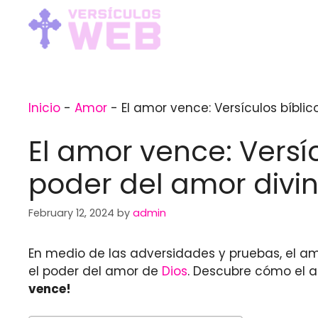
Skip
to
content
Inicio
-
Amor
-
El amor vence: Versículos bíbli
El amor vence: Versí
poder del amor divi
February 12, 2024
by
admin
En medio de las adversidades y pruebas, el a
el poder del amor de
Dios
. Descubre cómo el a
vence!