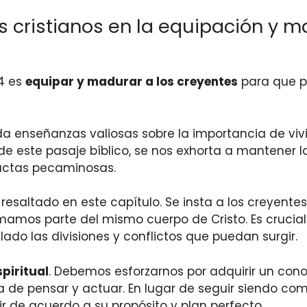
es cristianos en la equipación y 
 4 es
equipar y madurar a los creyentes
para que p
inda enseñanzas valiosas sobre la importancia de v
 de este pasaje bíblico, se nos exhorta a mantener 
ductas pecaminosas.
saltado en este capítulo. Se insta a los creyentes 
rmamos parte del mismo cuerpo de Cristo. Es cruc
do las divisiones y conflictos que puedan surgir.
piritual
. Debemos esforzarnos por adquirir un co
a de pensar y actuar. En lugar de seguir siendo c
ir de acuerdo a su propósito y plan perfecto.