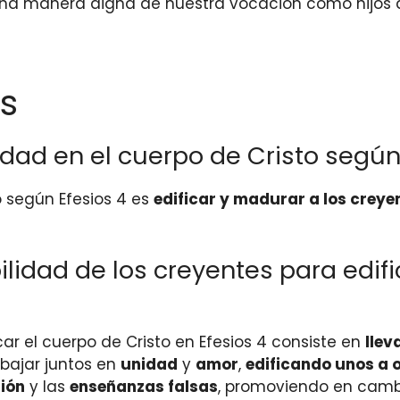
e una manera digna de nuestra vocación como hijos d
s
idad en el cuerpo de Cristo según
o según Efesios 4 es
edificar y madurar a los creye
lidad de los creyentes para edifi
car el cuerpo de Cristo en Efesios 4 consiste en
llev
abajar juntos en
unidad
y
amor
,
edificando unos a 
sión
y las
enseñanzas falsas
, promoviendo en camb