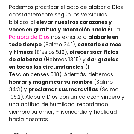
Podemos practicar el acto de alabar a Dios
constantemente según los versículos
bíblicos al
elevar nuestros corazones y
voces en gratitud y adoración hacia Él
. La
Palabra de Dios
nos exhorta a
alabarle en
todo tiempo
(Salmo 34:1),
cantarle salmos
y himnos
(Efesios 5:19),
ofrecer sacrificios
de alabanza
(Hebreos 13:15) y
dar gracias
en todas las circunstancias
(1
Tesalonicenses 5:18). Además, debemos
honrar y magnificar su nombre
(Salmo
34:3) y
proclamar sus maravillas
(Salmo
105:2). Alaba a Dios con un corazón sincero y
una actitud de humildad, recordando
siempre su amor, misericordia y fidelidad
hacia nosotros.