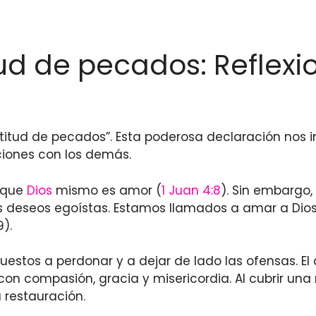
ud de pecados: Reflexi
titud de pecados”. Esta poderosa declaración nos in
ciones con los demás.
a que
Dios
mismo es amor (
1 Juan 4:8
). Sin embargo
os deseos egoístas. Estamos llamados a amar a Dio
).
os a perdonar y a dejar de lado las ofensas. El a
con compasión, gracia y misericordia. Al cubrir una 
a restauración.