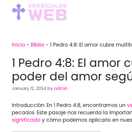
Skip
to
content
Inicio
-
Biblia
-
1 Pedro 4:8: El amor cubre mult
1 Pedro 4:8: El amor
poder del amor según
January 12, 2024
by
admin
Introducción: En 1 Pedro 4:8, encontramos un
v
pecados. Este pasaje nos recuerda la importa
significado
y cómo podemos aplicarlo en nuest