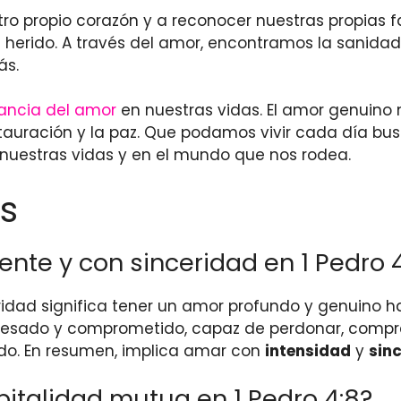
 propio corazón y a reconocer nuestras propias falt
herido. A través del amor, encontramos la sanidad
ás.
tancia del amor
en nuestras vidas. El amor genuino 
stauración y la paz. Que podamos vivir cada día bu
 nuestras vidas y en el mundo que nos rodea.
s
nte y con sinceridad en 1 Pedro 
idad significa tener un amor profundo y genuino hac
eresado y comprometido, capaz de perdonar, compren
do. En resumen, implica amar con
intensidad
y
sin
talidad mutua en 1 Pedro 4:8?