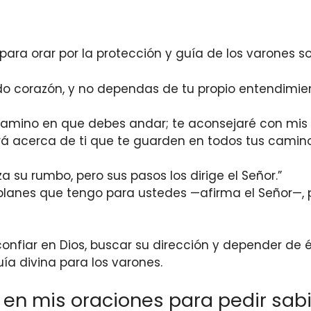
 para orar por la protección y guía de los varones so
do corazón, y no dependas de tu propio entendimien
 camino en que debes andar; te aconsejaré con mis o
 acerca de ti que te guarden en todos tus caminos.
a su rumbo, pero sus pasos los dirige el Señor.”
planes que tengo para ustedes —afirma el Señor—, p
nfiar en Dios, buscar su dirección y depender de é
uía divina para los varones.
r en mis oraciones para pedir sab