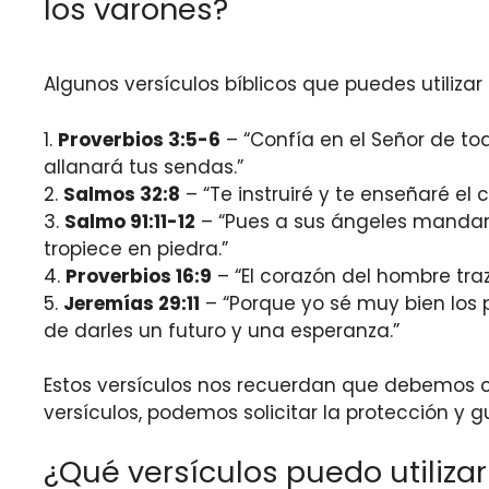
los varones?
Algunos versículos bíblicos que puedes utilizar
1.
Proverbios 3:5-6
– “Confía en el Señor de to
allanará tus sendas.”
2.
Salmos 32:8
– “Te instruiré y te enseñaré el
3.
Salmo 91:11-12
– “Pues a sus ángeles mandará
tropiece en piedra.”
4.
Proverbios 16:9
– “El corazón del hombre traz
5.
Jeremías 29:11
– “Porque yo sé muy bien los 
de darles un futuro y una esperanza.”
Estos versículos nos recuerdan que debemos co
versículos, podemos solicitar la protección y g
¿Qué versículos puedo utiliza