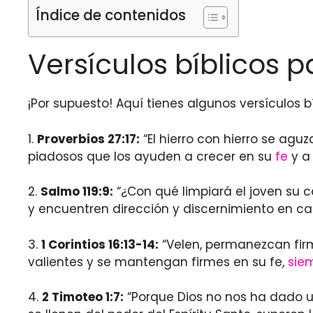
Índice de contenidos
Versículos bíblicos p
¡Por supuesto! Aquí tienes algunos versículos bí
1.
Proverbios 27:17:
“El hierro con hierro se ag
piadosos que los ayuden a crecer en su
fe
y a 
2.
Salmo 119:9:
“¿Con qué limpiará el joven su 
y encuentren dirección y discernimiento en c
3.
1 Corintios 16:13-14:
“Velen, permanezcan firm
valientes y se mantengan firmes en su fe,
sie
4.
2 Timoteo 1:7:
“Porque Dios no nos ha dado 