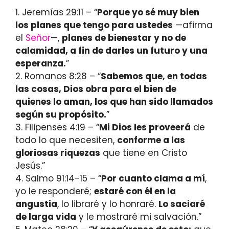
1. Jeremías 29:11 – “
Porque yo sé muy bien
los planes que tengo para ustedes
—afirma
el
Señor
—,
planes de bienestar y no de
calamidad, a fin de darles un futuro y una
esperanza.
”
2. Romanos 8:28 – “
Sabemos que, en todas
las cosas, Dios obra para el bien de
quienes lo aman, los que han sido llamados
según su propósito.
”
3. Filipenses 4:19 – “
Mi Dios les proveerá
de
todo lo que necesiten,
conforme a las
gloriosas riquezas
que tiene en Cristo
Jesús.”
4. Salmo 91:14-15 – “
Por cuanto clama a mí
,
yo le responderé;
estaré con él en la
angustia
, lo libraré y lo honraré.
Lo saciaré
de larga vida
y le mostraré mi salvación.”