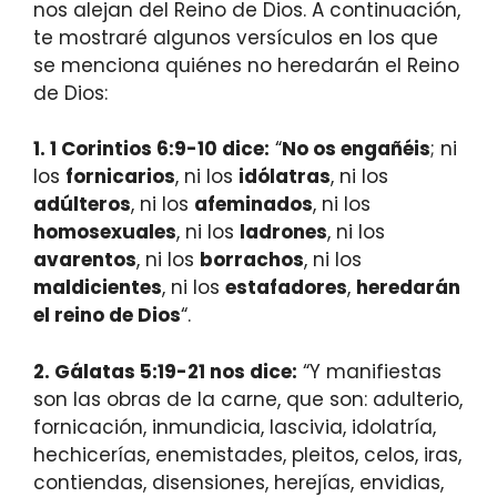
nos alejan del Reino de Dios. A continuación,
te mostraré algunos versículos en los que
se menciona quiénes no heredarán el Reino
de Dios:
1. 1 Corintios 6:9-10 dice:
“
No os engañéis
; ni
los
fornicarios
, ni los
idólatras
, ni los
adúlteros
, ni los
afeminados
, ni los
homosexuales
, ni los
ladrones
, ni los
avarentos
, ni los
borrachos
, ni los
maldicientes
, ni los
estafadores
,
heredarán
el reino de Dios
“.
2. Gálatas 5:19-21 nos dice:
“Y manifiestas
son las obras de la carne, que son: adulterio,
fornicación, inmundicia, lascivia, idolatría,
hechicerías, enemistades, pleitos, celos, iras,
contiendas, disensiones, herejías, envidias,