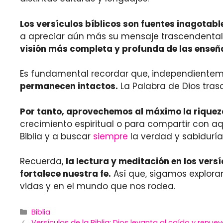
Los versículos bíblicos son fuentes inagotabl
a apreciar aún más su mensaje trascendental
visión más completa y profunda de las enseñ
Es fundamental recordar que, independientemen
permanecen intactos.
La Palabra de Dios tras
Por tanto, aprovechemos al máximo la riqueza
crecimiento espiritual o para compartir con aq
Biblia y a buscar
siempre
la verdad y sabidurí
Recuerda,
la lectura y meditación en los vers
fortalece nuestra fe.
Así que, sigamos exploran
vidas y en el mundo que nos rodea.
Categories
Biblia
Versículos de la Biblia: Dios levanta al caído y renue