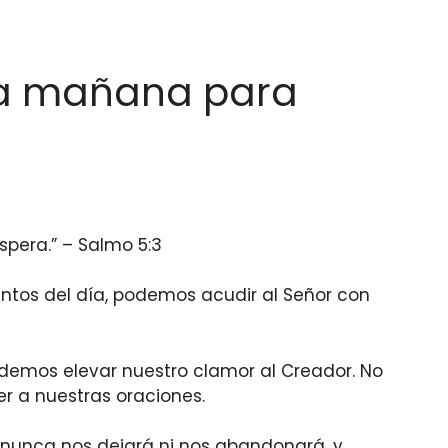
la mañana para
spera.” – Salmo 5:3
tos del día, podemos acudir al Señor con
demos elevar nuestro clamor al Creador. No
r a nuestras oraciones.
e nunca nos dejará ni nos abandonará, y