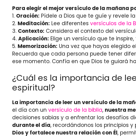
Para elegir el mejor versículo de la mañana 
1.
Oración:
Pídele a Dios que te guíe y revele 
2.
Meditación:
Lee diferentes
versículos de la B
3.
Contexto:
Considera el contexto del versíc
4.
Aplicación:
Elige un versículo que te inspire,
5.
Memorización:
Una vez que hayas elegido el 
Recuerda que cada persona puede tener diferen
ese momento. Confía en que Dios te guiará ha
¿Cuál es la importancia de l
espiritual?
La importancia de leer un versículo de la ma
el día con un
versículo de la biblia
,
nuestra men
decisiones sabias y a enfrentar los desafíos d
durante el día
, recordándonos los principios y
Dios y fortalece nuestra relación con Él
, permi