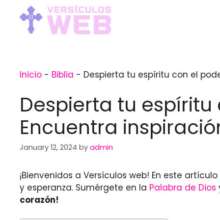
Skip
to
content
Inicio
-
Biblia
-
Despierta tu espíritu con el pod
Despierta tu espírit
Encuentra inspiració
January 12, 2024
by
admin
¡Bienvenidos a Versículos web! En este artícu
y esperanza. Sumérgete en la
Palabra de Dios
corazón!