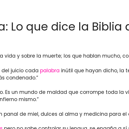
a: Lo que dice la Bibli
la vida y sobre la muerte; los que hablan mucho, c
a del juicio cada
palabra
inútil que hayan dicho, la 
rás condenado.”
o. Es un mundo de maldad que corrompe toda la vi
infierno mismo.”
 panal de miel, dulces al alma y medicina para el 
s
pero no sabe controlar su lengua, se engaña a sí 