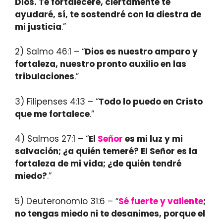
Dios. Te fortaleceré, ciertamente te
ayudaré, sí, te sostendré con la diestra de
mi justicia
.”
2) Salmo 46:1 – “
Dios es nuestro amparo y
fortaleza, nuestro pronto auxilio en las
tribulaciones
.”
3) Filipenses 4:13 – “
Todo lo puedo en Cristo
que me fortalece
.”
4) Salmos 27:1 – “
El
Señor
es mi luz y mi
salvación; ¿a quién temeré? El Señor es la
fortaleza de mi vida; ¿de quién tendré
miedo?
.”
5) Deuteronomio 31:6 – “
Sé fuerte y valiente
;
no tengas miedo ni te desanimes, porque el