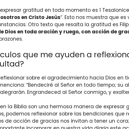
expresar gratitud en todo momento es 1 Tesalonicen
vosotros en Cristo Jesús
“. Esto nos muestra que es
ancias. Otro texto que resalta la gratitud es Filipe
e Dios en toda oración y ruego, con acción de gra
orazones.
culos que me ayuden a reflexion
cultad?
flexionar sobre el agradecimiento hacia Dios en ti
menciona: “Bendeciré al Señor en todo tiempo; su 
 se alegrarán. Engrandeced al Señor conmigo, y exal
en la Biblia son una hermosa manera de expresar g
los, podemos reflexionar sobre las bendiciones que
tos de acción de gracias nos invitan a tener un co
s importante incorporar en nuestra vida diaria este