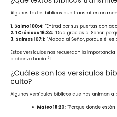
¿Qué textos bíblicos transmit
Algunos textos bíblicos que transmiten un me
1.
Salmo 100:4
:
“Entrad por sus puertas con acc
2.
1 Crónicas 16:34
:
“Dad gracias al Señor, porq
3.
Salmos 107:1
:
“Alabad al Señor, porque él es 
Estos versículos nos recuerdan la importancia 
alabanza hacia Él.
¿Cuáles son los versículos bí
culto?
Algunos versículos bíblicos que nos animan a b
Mateo 18:20:
“Porque donde están d