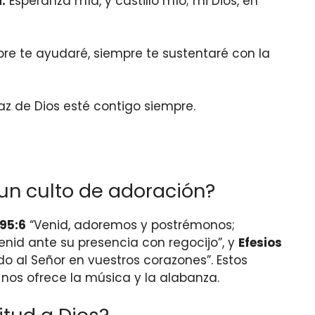
:
Esperanza mía, y castillo mío; mi Dios, en
pre te ayudaré, siempre te sustentaré con la
paz de Dios esté contigo siempre.
 un culto de adoración?
95:6
“Venid, adoremos y postrémonos;
enid ante su presencia con regocijo”, y
Efesios
o al Señor en vuestros corazones”. Estos
e nos ofrece la música y la alabanza.