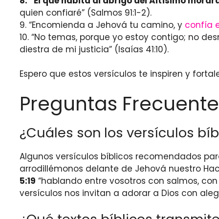
8. “El que habita al abrigo del Altísimo mora
quien confiaré” (Salmos 91:1-2).
9. “Encomienda a Jehová tu camino, y
confía e
10. “No temas, porque yo estoy contigo; no des
diestra de mi justicia” (Isaías 41:10).
Espero que estos versículos te inspiren y forta
Preguntas Frecuente
¿Cuáles son los versículos bí
Algunos versículos bíblicos recomendados para
arrodillémonos delante de Jehová nuestro Ha
5:19
“hablando entre vosotros con salmos, con 
versículos nos invitan a adorar a Dios con aleg