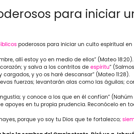
oderosos para iniciar un
íblicos
poderosos para iniciar un culto espiritual e
bre, allí estoy yo en medio de ellos” (Mateo 18:20).
corazón; y salva a los contritos de
espíritu
” (Salmos
y cargados, y yo os haré descansar” (Mateo 11:28).
evas fuerzas; levantarán alas como las águilas; cor
angustia; y conoce a los que en él confían” (Nahúm 1
 te apoyes en tu propia prudencia. Reconócelo en to
mayes, porque yo soy tu Dios que te fortalezco;
sie