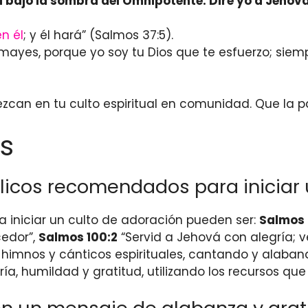
rá bajo la sombra del Omnipotente. Diré yo a Jehová
n él
; y él hará” (Salmos 37:5).
mayes, porque yo soy tu Dios que te esfuerzo; siem
lezcan en tu culto espiritual en comunidad. Que la 
s
blicos recomendados para iniciar
 iniciar un culto de adoración pueden ser:
Salmos 
cedor”,
Salmos 100:2
“Servid a Jehová con alegría; v
himnos y cánticos espirituales, cantando y alaband
ría, humildad y gratitud, utilizando los recursos qu