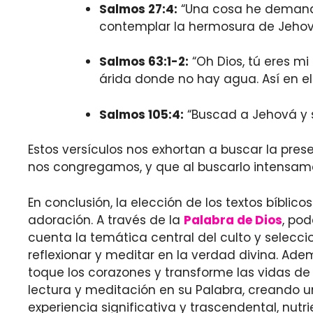
Salmos 27:4:
“Una cosa he demandad
contemplar la hermosura de Jehová,
Salmos 63:1-2:
“Oh Dios, tú eres mi
árida donde no hay agua. Así en el 
Salmos 105:4:
“Buscad a Jehová y s
Estos versículos nos exhortan a buscar la pr
nos congregamos, y que al buscarlo intensamen
En conclusión, la elección de los textos bíblicos
adoración. A través de la
Palabra de Dios
, po
cuenta la temática central del culto y selecc
reflexionar y meditar en la verdad divina. Adem
toque los corazones y transforme las vidas de a
lectura y meditación en su Palabra, creando u
experiencia significativa y trascendental, nutr