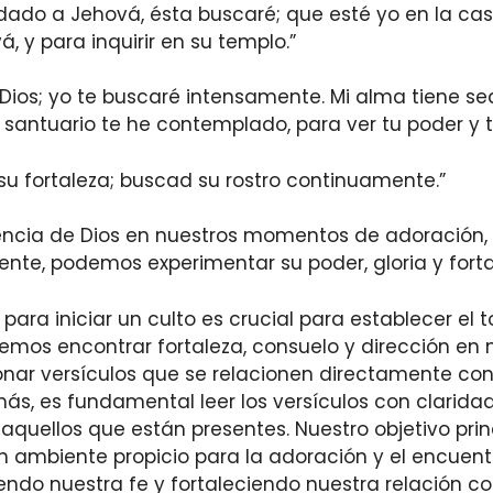
o a Jehová, ésta buscaré; que esté yo en la casa
 y para inquirir en su templo.”
 Dios; yo te buscaré intensamente. Mi alma tiene sed
santuario te he contemplado, para ver tu poder y tu
u fortaleza; buscad su rostro continuamente.”
esencia de Dios en nuestros momentos de adoración
te, podemos experimentar su poder, gloria y forta
 para iniciar un culto es crucial para establecer el to
demos encontrar fortaleza, consuelo y dirección en 
ionar versículos que se relacionen directamente co
ás, es fundamental leer los versículos con claridad
quellos que están presentes. Nuestro objetivo princi
n ambiente propicio para la adoración y el encuent
iendo nuestra fe y fortaleciendo nuestra relación co