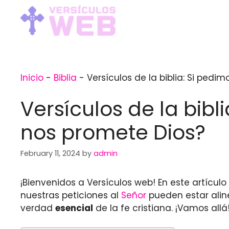
Skip
to
content
Inicio
-
Biblia
-
Versículos de la biblia: Si ped
Versículos de la bib
nos promete Dios?
February 11, 2024
by
admin
¡Bienvenidos a Versículos web! En este artícu
nuestras peticiones al
Señor
pueden estar alin
verdad
esencial
de la fe cristiana. ¡Vamos allá