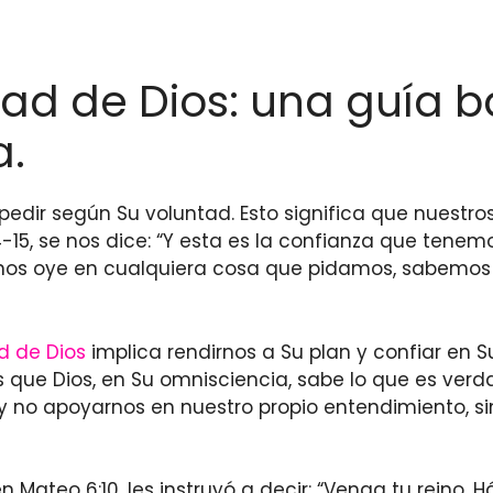
tad de Dios: una guía 
a.
dir según Su voluntad. Esto significa que nuestros
:14-15, se nos dice: “Y esta es la confianza que ten
él nos oye en cualquiera cosa que pidamos, sabemo
d de Dios
implica rendirnos a Su plan y confiar en Su
s que Dios, en Su omnisciencia, sabe lo que es ver
 y no apoyarnos en nuestro propio entendimiento, s
 Mateo 6:10, les instruyó a decir: “Venga tu reino. 