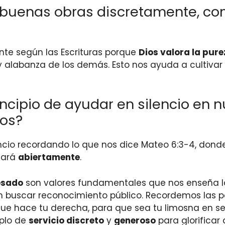
 buenas obras discretamente, co
te según las Escrituras porque
Dios valora la pure
y alabanza de los demás. Esto nos ayuda a cultivar
cipio de ayudar en silencio en nu
cos?
encio recordando lo que nos dice Mateo 6:3-4, don
sará
abiertamente
.
esado
son valores fundamentales que nos enseña l
n buscar reconocimiento público. Recordemos las 
que hace tu derecha, para que sea tu limosna en sec
mplo de
servicio discreto
y
generoso
para glorificar