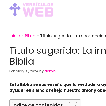
Skip
to
content
Inicio
-
Biblia
-
Título sugerido: La importancia 
Título sugerido: La 
Biblia
February 19, 2024
by
admin
En la Biblia se nos enseña que
la verdadera a
ayudar en silencio refleja
nuestro amor y obe
Índice de contenidos