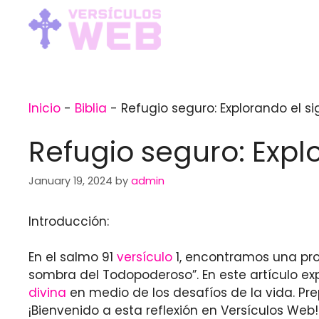
Skip
to
content
Inicio
-
Biblia
-
Refugio seguro: Explorando el si
Refugio seguro: Explo
January 19, 2024
by
admin
Introducción:
En el salmo 91
versículo
1, encontramos una pr
sombra del Todopoderoso”. En este artículo e
divina
en medio de los desafíos de la vida. Pr
¡Bienvenido a esta reflexión en Versículos Web!