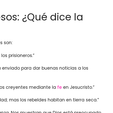
sos: ¿Qué dice la
s son:
 los prisioneros.”
 enviado para dar buenas noticias a los
 los creyentes mediante la
fe
en Jesucristo.”
ad; mas los rebeldes habitan en tierra seca.”
eranza. Nos muestran que Dios está preocupado