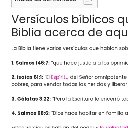
Versículos bíblicos 
Biblia acerca de aqu
La Biblia tiene varios versículos que hablan so
1.
Salmos 146:7
:
“que hace justicia a los oprimi
2.
Isaías 61:1
:
“El
Espíritu
del Señor omnipotente 
pobres, para vendar todas las heridas y liberar 
3.
Gálatas 3:22
:
“Pero la Escritura lo encerró 
4.
Salmos 68:6
:
“Dios hace habitar en familia 
Estos versículos hablan del poder y
la voluntad