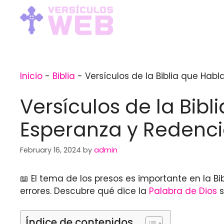
Skip
to
content
Inicio
-
Biblia
-
Versículos de la Biblia que Hab
Versículos de la Bib
Esperanza y Redenc
February 16, 2024
by
admin
📖 El tema de los presos es importante en la B
errores. Descubre qué dice la
Palabra de Dios
s
Índice de contenidos