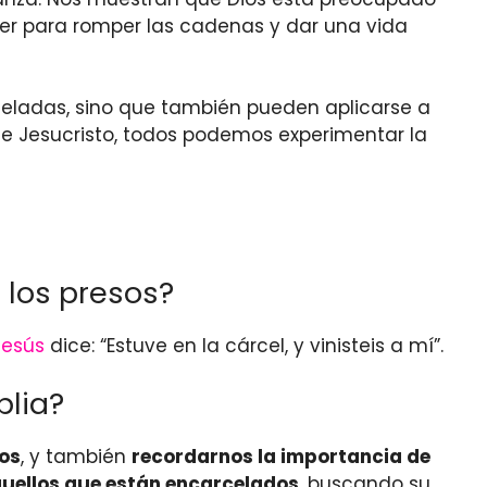
oder para romper las cadenas y dar una vida
rceladas, sino que también pueden aplicarse a
 de Jesucristo, todos podemos experimentar la
 los presos?
Jesús
dice: “Estuve en la cárcel, y vinisteis a mí”.
blia?
los
, y también
recordarnos la importancia de
uellos que están encarcelados
, buscando su