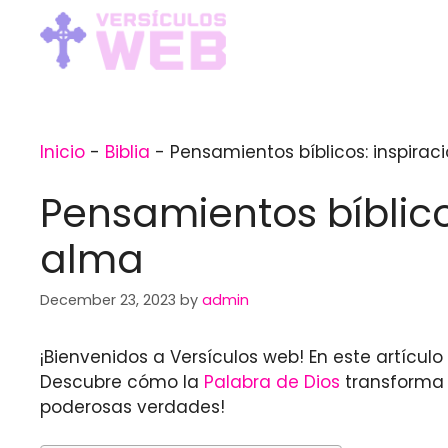
Skip
to
content
Inicio
-
Biblia
-
Pensamientos bíblicos: inspirac
Pensamientos bíblicos
alma
December 23, 2023
by
admin
¡Bienvenidos a Versículos web! En este artícul
Descubre cómo la
Palabra de Dios
transforma 
poderosas verdades!