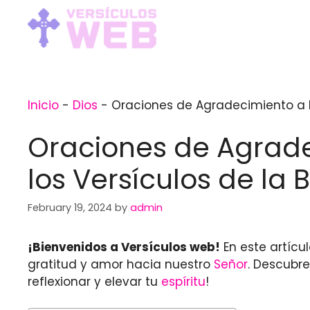
Skip
to
content
Inicio
-
Dios
-
Oraciones de Agradecimiento a Dio
Oraciones de Agradec
los Versículos de la B
February 19, 2024
by
admin
¡Bienvenidos a Versículos web!
En este artíc
gratitud y amor hacia nuestro
Señor
. Descubr
reflexionar y elevar tu
espíritu
!