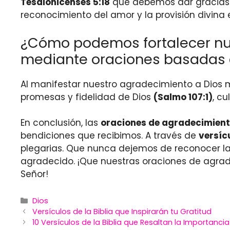
Tesalonicenses 5:18
que debemos dar gracias e
reconocimiento del amor y la provisión divina 
¿Cómo podemos fortalecer nue
mediante oraciones basadas e
Al manifestar nuestro agradecimiento a Dios m
promesas y fidelidad de Dios
(Salmo 107:1)
, c
En conclusión, las
oraciones de agradecimient
bendiciones que recibimos. A través de
versícu
plegarias. Que nunca dejemos de reconocer la
agradecido. ¡Que nuestras oraciones de agra
Señor!
Categories
Dios
Versículos de la Biblia que Inspirarán tu Gratitud
10 Versículos de la Biblia que Resaltan la Importanci