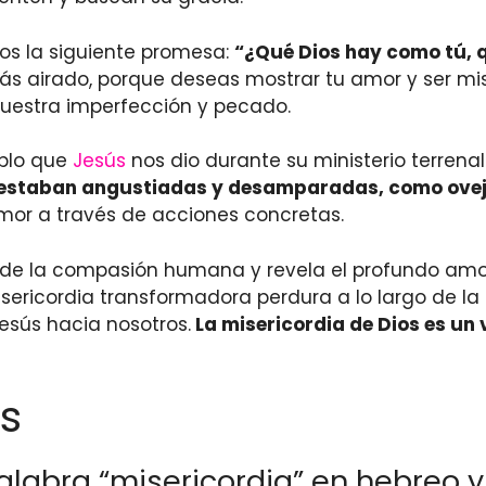
os la siguiente promesa:
“¿Qué Dios hay como tú, 
ás airado, porque deseas mostrar tu amor y ser mis
 nuestra imperfección y pecado.
mplo que
Jesús
nos dio durante su ministerio terrena
e estaban angustiadas y desamparadas, como ovej
mor a través de acciones concretas.
nde la compasión humana y revela el profundo amor 
sericordia transformadora perdura a lo largo de la 
sús hacia nosotros.
La misericordia de Dios es un
s
palabra “misericordia” en hebreo y