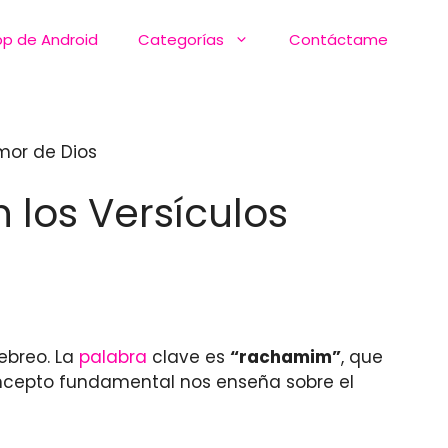
pp de Android
Categorías
Contáctame
Amor de Dios
 los Versículos
ebreo. La
palabra
clave es
“rachamim”
, que
ncepto fundamental nos enseña sobre el