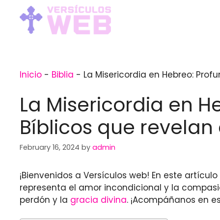
Skip
to
content
Inicio
-
Biblia
-
La Misericordia en Hebreo: Profu
La Misericordia en H
Bíblicos que revelan
February 16, 2024
by
admin
¡Bienvenidos a Versículos web! En este artícul
representa el amor incondicional y la compas
perdón y la
gracia divina
. ¡Acompáñanos en este