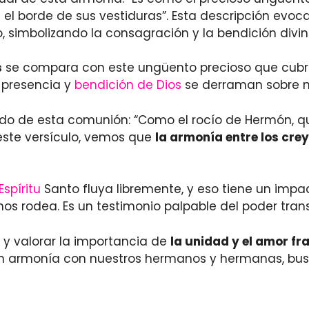
el borde de sus vestiduras”. Esta descripción evoc
, simbolizando la consagración y la bendición divin
s
se compara con este ungüento precioso que cubre 
 presencia y
bendición de Dios
se derraman sobre n
ltado de esta comunión: “Como el rocío de Hermón, 
 este versículo, vemos que
la armonía entre los cre
Espíritu
Santo fluya libremente, y eso tiene un impac
s rodea. Es un testimonio palpable del poder tra
r y valorar la importancia de
la unidad y el amor fr
r en armonía con nuestros hermanos y hermanas, b