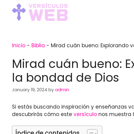
Skip
to
content
Inicio
-
Biblia
-
Mirad cuán bueno: Explorando ve
Mirad cuán bueno: Ex
la bondad de Dios
January 19, 2024
by
admin
Si estás buscando inspiración y enseñanzas vali
descubrirás cómo este
versículo
nos muestra 
Índice de contenidos