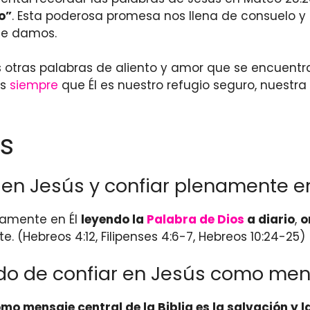
o”
. Esta poderosa promesa nos llena de consuelo 
ue damos.
 otras palabras de aliento y amor que se encuentra
os
siempre
que Él es nuestro refugio seguro, nuestra
s
en Jesús y confiar plenamente en
namente en Él
leyendo la
Palabra de Dios
a diario
,
o
 (Hebreos 4:12, Filipenses 4:6-7, Hebreos 10:24-25)
ndo de confiar en Jesús como mens
mo mensaje central de la Biblia es la salvación y l