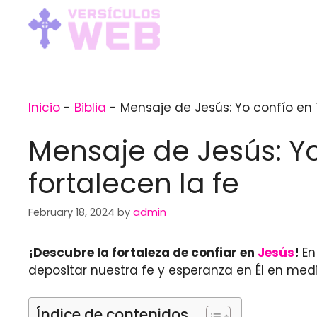
Skip
to
content
Inicio
-
Biblia
-
Mensaje de Jesús: Yo confío en T
Mensaje de Jesús: Yo 
fortalecen la fe
February 18, 2024
by
admin
¡Descubre la fortaleza de confiar en
Jesús
!
En
depositar nuestra fe y esperanza en Él en medi
Índice de contenidos