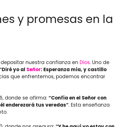
ones y promesas en la
 depositar nuestra confianza en
Dios
. Uno de
“Diré yo al
Señor
: Esperanza mía, y castillo
tancias que enfrentemos, podemos encontrar
-6, donde se afirma:
“Confía en el Señor con
 él enderezará tus veredas”
. Esta enseñanza
to.
20, donde nos asegura:
“Y he aquí yo estoy con