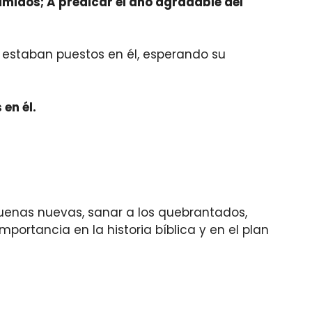
primidos; A predicar el año agradable del
os estaban puestos en él, esperando su
 en él.
 buenas nuevas, sanar a los quebrantados,
portancia en la historia bíblica y en el plan