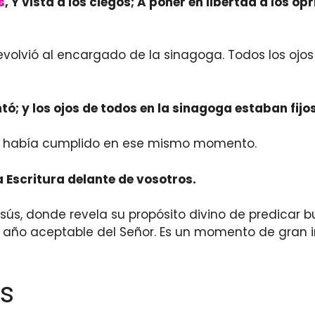
s
, Y vista a los ciegos; A poner en libertad a los o
 devolvió al encargado de la sinagoga. Todos los oj
entó; y los ojos de todos en la sinagoga estaban fijos
se había cumplido en ese mismo momento.
 Escritura delante de vosotros.
Jesús, donde revela su propósito divino de predicar
el año aceptable del Señor. Es un momento de gran im
s