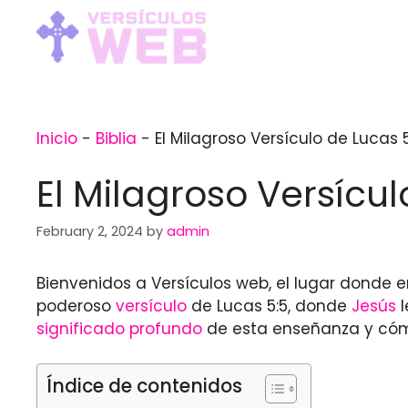
Skip
to
content
Inicio
-
Biblia
-
El Milagroso Versículo de Lucas
El Milagroso Versícu
February 2, 2024
by
admin
Bienvenidos a Versículos web, el lugar donde e
poderoso
versículo
de Lucas 5:5, donde
Jesús
l
significado profundo
de esta enseñanza y cómo 
Índice de contenidos