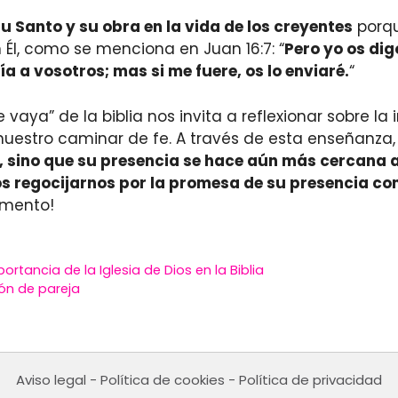
tu Santo y su obra en la vida de los creyentes
porqu
Él, como se menciona en Juan 16:7: “
Pero yo os dig
a a vosotros; mas si me fuere, os lo enviaré.
“
 vaya” de la biblia nos invita a reflexionar sobre l
 nuestro caminar de fe. A través de esta enseñanza
 sino que su presencia se hace aún más cercana a 
 regocijarnos por la promesa de su presencia con
omento!
rtancia de la Iglesia de Dios en la Biblia
ión de pareja
Aviso legal
-
Política de cookies
-
Política de privacidad