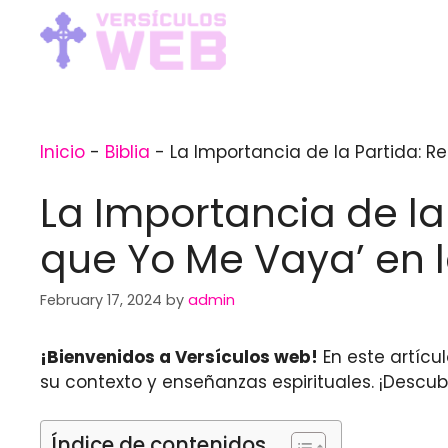
Skip
to
content
Inicio
-
Biblia
-
La Importancia de la Partida: Re
La Importancia de la
que Yo Me Vaya’ en l
February 17, 2024
by
admin
¡Bienvenidos a Versículos web!
En este artícu
su contexto y enseñanzas espirituales. ¡Descu
Índice de contenidos