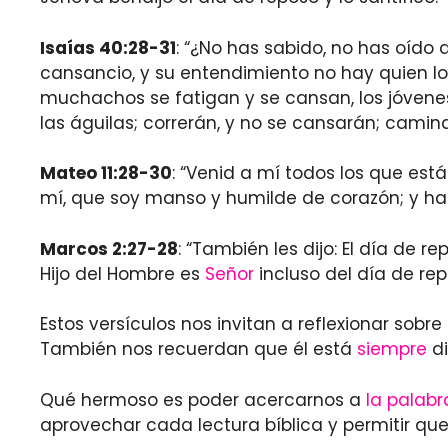
Isaías 40:28-31
: “¿No has sabido, no has oído q
cansancio, y su entendimiento no hay quien lo 
muchachos se fatigan y se cansan, los jóvene
las águilas; correrán, y no se cansarán; camina
Mateo 11:28-30
: “Venid a mí todos los que est
mí, que soy manso y humilde de corazón; y hall
Marcos 2:27-28
: “También les dijo: El día de 
Hijo del Hombre es
Señor
incluso del día de rep
Estos versículos nos invitan a reflexionar sobr
También nos recuerdan que él está
siempre
di
Qué hermoso es poder acercarnos a
la palabr
aprovechar cada lectura bíblica y permitir qu