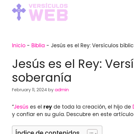
Skip
to
content
Inicio
-
Biblia
-
Jesús es el Rey: Versículos bíb
Jesús es el Rey: Ver
soberanía
February 11, 2024
by
admin
“
Jesús
es el
rey
de toda la creación, el hijo de
y confiar en su guía. Descubre en este artículo
Índice de contenidos