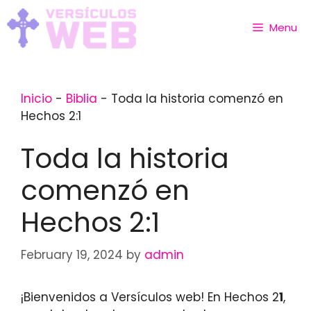
Skip
to
Menu
content
Inicio
-
Biblia
-
Toda la historia comenzó en
Hechos 2:1
Toda la historia
comenzó en
Hechos 2:1
February 19, 2024
by
admin
¡Bienvenidos a Versículos web! En Hechos 2
1
,