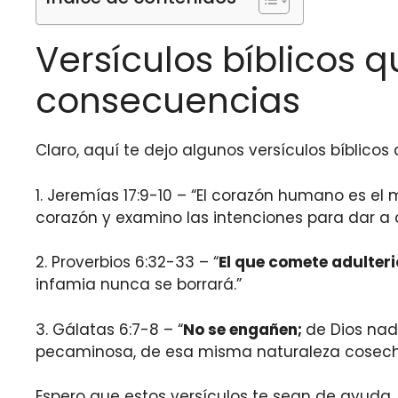
Versículos bíblicos 
consecuencias
Claro, aquí te dejo algunos versículos bíblico
1. Jeremías 17:9-10 – “El corazón humano es e
corazón y examino las intenciones para dar a 
2. Proverbios 6:32-33 – “
El que comete adulter
infamia nunca se borrará.”
3. Gálatas 6:7-8 – “
No se engañen;
de Dios nad
pecaminosa, de esa misma naturaleza cosecha
Espero que estos versículos te sean de ayuda. 