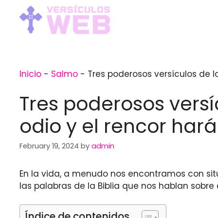
Skip
to
content
Inicio
-
Salmo
-
Tres poderosos versículos de l
Tres poderosos versí
odio y el rencor har
February 19, 2024
by
admin
En la vida, a menudo nos encontramos con si
las palabras de la Biblia que nos hablan sobre 
Índice de contenidos