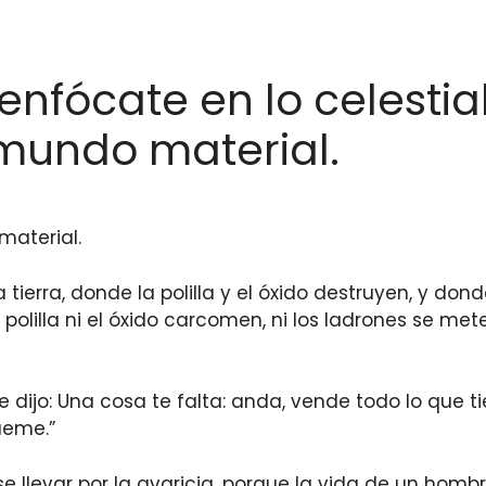
enfócate en lo celestial
l mundo material.
material.
 tierra, donde la polilla y el óxido destruyen, y don
a polilla ni el óxido carcomen, ni los ladrones se met
le dijo: Una cosa te falta: anda, vende todo lo que ti
ueme.”
se llevar por la avaricia, porque la vida de un ho