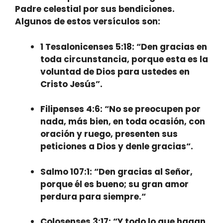
Padre celestial por sus bendiciones.
Algunos de estos versículos son:
1 Tesalonicenses 5:18: “
Den gracias en
toda circunstancia
, porque esta es la
voluntad de Dios para ustedes en
Cristo Jesús”.
Filipenses 4:6: “
No se preocupen por
nada, más bien, en toda ocasión, con
oración y ruego, presenten sus
peticiones a Dios y denle gracias
“.
Salmo 107:1: “
Den gracias al Señor,
porque él es bueno; su gran amor
perdura para siempre.
“
Colosenses 3:17: “
Y todo lo que hagan,