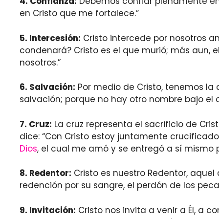
4.
C
onfianza:
Debemos confiar plenamente en Cr
en Cristo que me fortalece.”
5.
I
ntercesión:
Cristo intercede por nosotros a
condenará? Cristo es el que murió; más aun, el
nosotros.”
6.
S
alvación:
Por medio de Cristo, tenemos la o
salvación; porque no hay otro nombre bajo el 
7.
C
ruz:
La cruz representa el sacrificio de Cr
dice: “Con Cristo estoy juntamente crucificado, 
Dios
, el cual me amó y se entregó a sí mismo p
8.
R
edentor:
Cristo es nuestro Redentor, aquel 
redención por su sangre, el perdón de los peca
9.
I
nvitación:
Cristo nos invita a venir a Él, a c