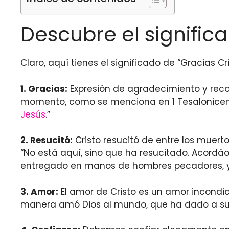
Descubre el significa
Claro, aquí tienes el significado de “Gracias Cr
1.
G
racias:
Expresión de agradecimiento y reco
momento, como se menciona en 1 Tesalonicense
Jesús
.”
2.
R
esucitó:
Cristo resucitó de entre los muert
“No está aquí, sino que ha resucitado. Acordáo
entregado en manos de hombres pecadores, y se
3.
A
mor:
El amor de Cristo es un amor incondici
manera amó Dios al mundo, que ha dado a su Hi