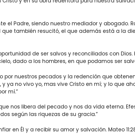
isto y en su obra redentora para nuestra salvación
nte el Padre, siendo nuestro mediador y abogado. R
 que también resucitó, el que además está a la die
portunidad de ser salvos y reconciliados con Dios.
cielo, dado a los hombres, en que podamos ser salv
isto por nuestros pecados y la redención que obten
y ya no vivo yo, mas vive Cristo en mí; y lo que ahor
or mí.”
que nos libera del pecado y nos da vida eterna. Efes
dos según las riquezas de su gracia.”
onfiar en Él y a recibir su amor y salvación. Mateo 11