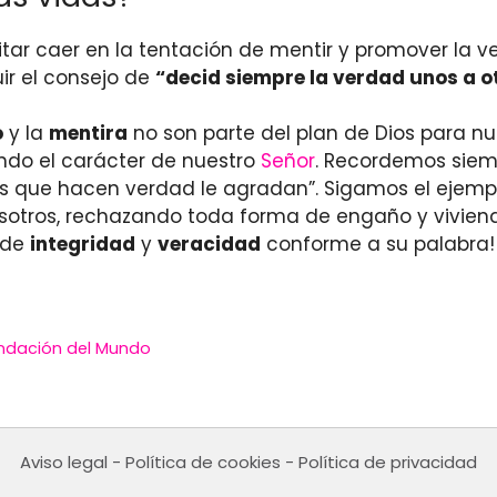
vitar caer en la tentación de mentir y promover la 
uir el consejo de
“decid siempre la verdad unos a o
o
y la
mentira
no son parte del plan de Dios para nu
jando el carácter de nuestro
Señor
. Recordemos siempr
os que hacen verdad le agradan”. Sigamos el ejem
nosotros, rechazando toda forma de engaño y viviend
 de
integridad
y
veracidad
conforme a su palabra!
undación del Mundo
Aviso legal
-
Política de cookies
-
Política de privacidad