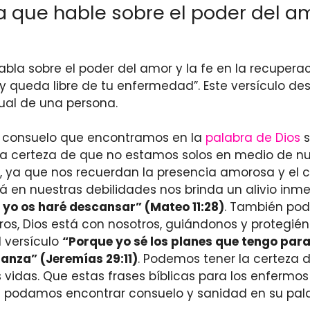
lia que hable sobre el poder del a
 habla sobre el poder del amor y la fe en la recupe
az y queda libre de tu enfermedad”. Este versículo 
tual de una persona.
l consuelo que encontramos en la
palabra de Dios
s
la certeza de que no estamos solos en medio de nue
e, ya que nos recuerdan la presencia amorosa y el 
rá en nuestras debilidades nos brinda un alivio in
 yo os haré descansar” (Mateo 11:28)
. También po
ros, Dios está con nosotros, guiándonos y proteg
 versículo
“Porque yo sé los planes que tengo para
anza” (Jeremías 29:11)
. Podemos tener la certeza 
s vidas. Que estas frases bíblicas para los enfermos
que podamos encontrar consuelo y sanidad en su pal