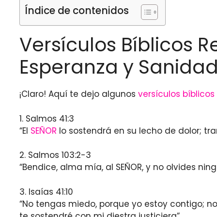
Índice de contenidos
Versículos Bíblicos 
Esperanza y Sanidad
¡Claro! Aquí te dejo algunos
versículos bíblicos
1. Salmos 41:3
“El
SEÑOR
lo sostendrá en su lecho de dolor; 
2. Salmos 103:2-3
“Bendice, alma mía, al SEÑOR, y no olvides nin
3. Isaías 41:10
“No tengas miedo, porque yo estoy contigo; n
te sostendré con mi diestra justiciera”.