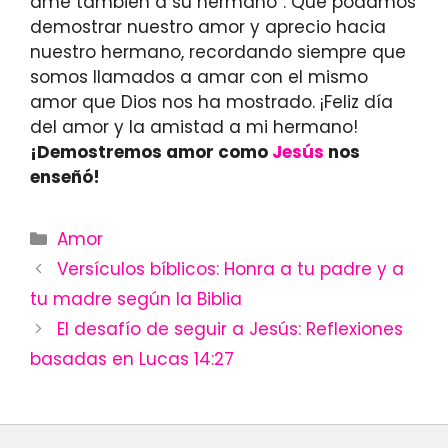
ame también a su hermano”. Que podamos
demostrar nuestro amor y aprecio hacia
nuestro hermano, recordando siempre que
somos llamados a amar con el mismo
amor que Dios nos ha mostrado. ¡Feliz día
del amor y la amistad a mi hermano!
¡Demostremos amor como
Jesús
nos
enseñó!
Categories
Amor
Versículos bíblicos: Honra a tu padre y a
tu madre según la Biblia
El desafío de seguir a Jesús: Reflexiones
basadas en Lucas 14:27