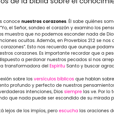
os de la biblia sobre el conocimi
os conoce
nuestros corazones
. Él sabe quiénes som
: “Yo, el Señor, sondeo el corazón y examino los pe
o nos muestra que no podemos esconder nada de Dios
nciones ocultas. Además, en Proverbios 21:2 se nos
los corazones”. Esto nos recuerda que aunque poda
uestros corazones. Es importante recordar que a pe
ispuesto a perdonar nuestros pecados si nos arre
bra transformadora del
Espíritu
Santo y buscar agrad
lexión sobre los
versículos bíblicos
que hablan sobre
ento profundo y perfecto de nuestros pensamientos
verdaderas intenciones, Dios
siempre
las ve. Por lo
iendo que nada puede ser escondido de su mirada p
á lejos de los impíos, pero
escucha
las oraciones d