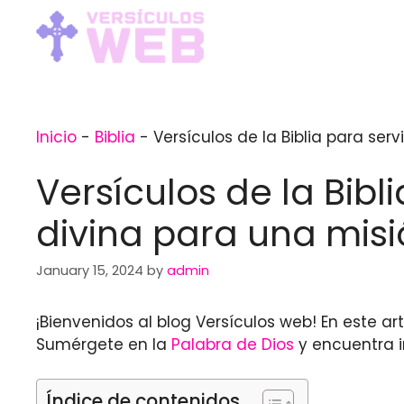
Skip
to
content
Inicio
-
Biblia
-
Versículos de la Biblia para ser
Versículos de la Bibl
divina para una misi
January 15, 2024
by
admin
¡Bienvenidos al blog Versículos web! En este ar
Sumérgete en la
Palabra de Dios
y encuentra i
Índice de contenidos