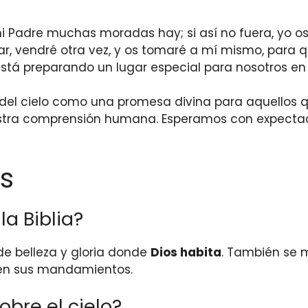
i Padre muchas moradas hay; si así no fuera, yo os 
gar, vendré otra vez, y os tomaré a mí mismo, para 
stá preparando un lugar especial para nosotros en 
ria del cielo como una promesa divina para aquellos
estra comprensión humana. Esperamos con expectac
s
la Biblia?
 de belleza y gloria donde
Dios habita
. También se 
uen sus mandamientos.
bre el cielo?