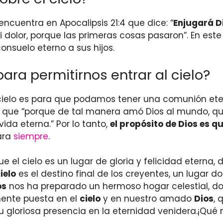
encuentra en Apocalipsis 21:4 que dice: “
Enjugará Di
i dolor, porque las primeras cosas pasaron”. En este
onsuelo eterno a sus hijos.
para permitirnos entrar al cielo?
l cielo es para que podamos tener una comunión ete
rma que “porque de tal manera amó Dios al mundo, q
ida eterna.” Por lo tanto,
el propósito de Dios es 
para
siempre
.
 el cielo es un lugar de gloria y felicidad eterna,
ielo
es el destino final de los creyentes, un lugar d
os
nos ha preparado un hermoso hogar celestial, don
mente puesta en el
cielo
y en nuestro amado
Dios
, 
 su gloriosa presencia en la eternidad venidera.¡Qué