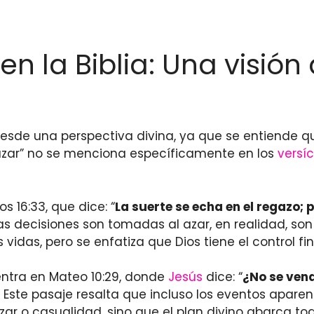
en la Biblia: Una visió
desde una perspectiva divina, ya que se entiende qu
 “azar” no se menciona específicamente en los
versíc
 16:33, que dice: “
La suerte se echa en el regazo;
decisiones son tomadas al azar, en realidad, son di
idas, pero se enfatiza que Dios tiene el control fin
ntra en Mateo 10:29, donde
Jesús
dice: “
¿No se vend
Este pasaje resalta que incluso los eventos aparen
r o casualidad, sino que el plan divino abarca todo