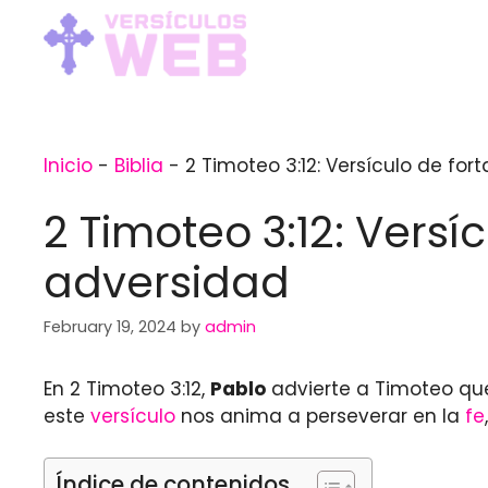
Skip
to
content
Inicio
-
Biblia
-
2 Timoteo 3:12: Versículo de for
2 Timoteo 3:12: Versí
adversidad
February 19, 2024
by
admin
En 2 Timoteo 3:12,
Pablo
advierte a Timoteo que
este
versículo
nos anima a perseverar en la
fe
Índice de contenidos