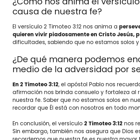
¿Cómo nos anima el versículo 
causa de nuestra fe?
El versículo 2 Timoteo 3:12 nos anima a
persev
quieren vivir piadosamente en Cristo Jesús,
dificultades, sabiendo que no estamos solos 
¿De qué manera podemos encon
medio de la adversidad por se
En 2 Timoteo 3:12
, el apóstol Pablo nos recuer
afirmación nos brinda consuelo y fortaleza al 
nuestra fe. Saber que no estamos solos en nu
recordar que Él está con nosotros en todo mo
En conclusión, el versículo
2 Timoteo 3:12
nos re
Sin embargo, también nos asegura que Dios est
recordemos que nuestra fe es nuestra mayor for