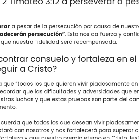
2 Timoteo 3:12 a perseverar a pe
erar
a pesar de la persecución por causa de nuestr
 padecerán persecución”
. Esto nos da fuerza y conf
y que nuestra fidelidad será recompensada.
trar consuelo y fortaleza en el 
guir a Cristo?
da que “todos los que quieren vivir piadosamente en
recordar que las dificultades y adversidades que e
estras luchas y que estas pruebas son parte del ca
mento.
cuerda que todos los que desean vivir piadosamen
ará con nosotros y nos fortalecerá para superar c
taleza y que nuestro premio eterno en Cristo Jesús