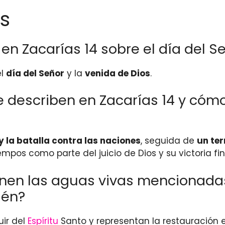
s
n Zacarías 14 sobre el día del Se
el
día del Señor
y la
venida de Dios
.
 describen en Zacarías 14 y cómo 
y la batalla contra las naciones
, seguida de
un ter
empos como parte del juicio de Dios y su victoria fin
enen las aguas vivas mencionadas
lén?
uir del
Espíritu
Santo y representan la restauración es